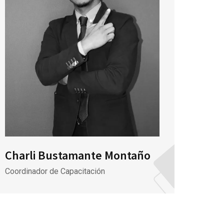
Charli Bustamante Montaño
Clau
Coordinador de Capacitación
Contad