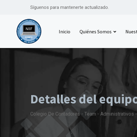
Skip
Síguenos para mantenerte actualizado.
to
content
Inicio
Quiénes Somos
Nuest
Detalles del equip
Colegio De Contadores
-
Team
-
Administrativos