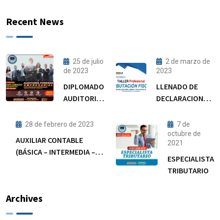
Recent News
25 de julio
2 de marzo de
de 2023
2023
DIPLOMADO
LLENADO DE
AUDITORIA
DECLARACIONES,
FORENSE
ANEXOS Y
DEVOLUCIÓN DE
28 de febrero de 2023
7 de
IMPUESTOS
octubre de
AUXILIAR CONTABLE
2021
PERSONAS
(BÁSICA – INTERMEDIA –
NATURALES Y
ESPECIALISTA
AVANZADA – EXPERTA)
JURÍDICAS
TRIBUTARIO
Archives