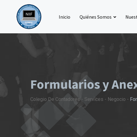
Inicio
Quiénes Somos
Nuest
Formularios y Ane
Colegio De Contadores
-
Services
-
Negocio
-
For