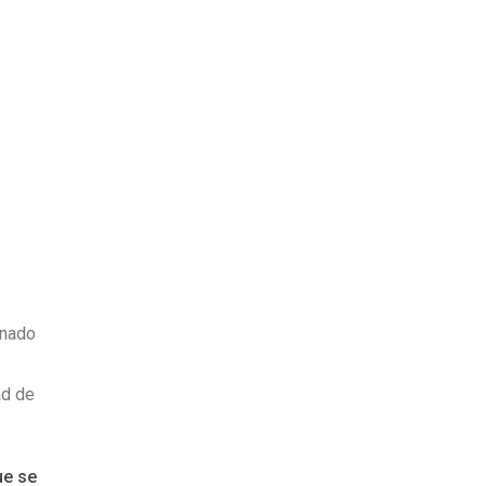
unado
ad de
ue se