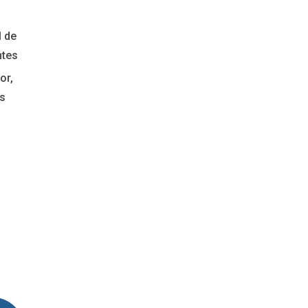
l de
ntes
or,
os